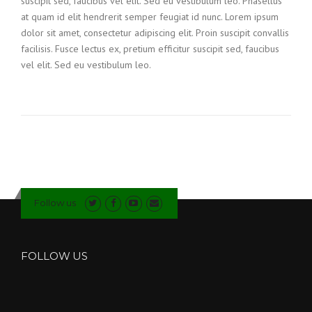
suscipit sed, faucibus vel elit. Sed eu vestibulum leo. Phasellus
at quam id elit hendrerit semper feugiat id nunc. Lorem ipsum
dolor sit amet, consectetur adipiscing elit. Proin suscipit convallis
facilisis. Fusce lectus ex, pretium efficitur suscipit sed, faucibus
vel elit. Sed eu vestibulum leo.
Follow us
FOLLOW US