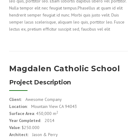
leo quis, porttitor leo. Etiam lobortis dapibus libero vel porttitor.
Nulla tempor elit nec feugiat tempus.Phasellus at quam id elit
hendrerit semper feugiat id nunc. Morbi quis justo velit. Duis
semper lacus scelerisque, aliquam leo quis, porttitor leo. Fusce
lectus ex, pretium efficitur suscipit sed, faucibus vel elit
Magdalen Catholic School
Project Description
Client
: Awesome Company
Location
: Mountain View CA 94043
2
Surface Area
: 450,000 m
Year Completed
: 2014
Value
: $250.000
Architect
: Jason & Perry